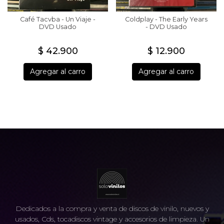
Café Tacvba - Un Viaje -
Coldplay - The Early Years
DVD Usado
- DVD Usado
$ 42.900
$ 12.900
Agregar al carro
Agregar al carro
Dedicados a la compra y venta de discos de vinilo, nuevos y
usados, Cds, tocadiscos vintage y accesorios de limpieza. Un