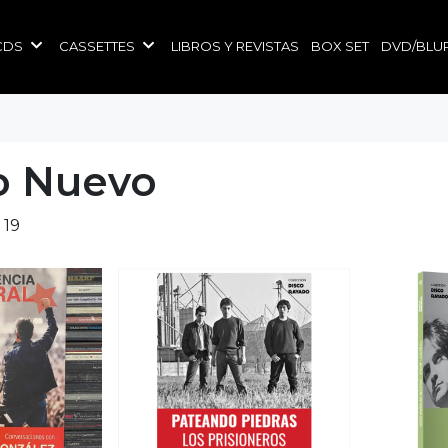
CDS
CASSETTES
LIBROS Y REVISTAS
BOX SET
DVD/BLU
o Nuevo
 19