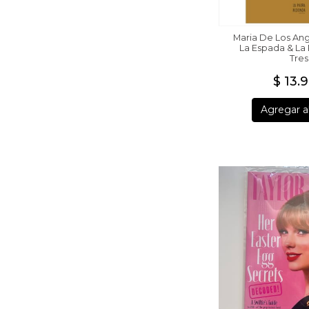
Maria De Los Ang
La Espada & La 
Tres
$ 13.
Agregar al