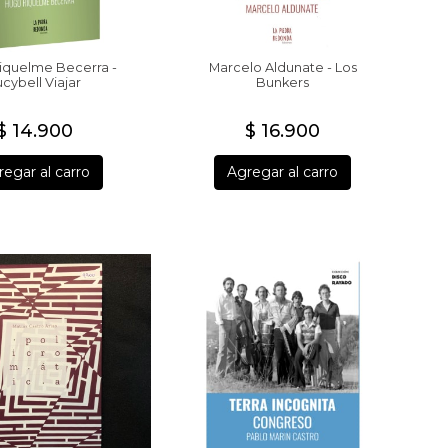
iquelme Becerra -
Marcelo Aldunate - Los
ucybell Viajar
Bunkers
$ 14.900
$ 16.900
egar al carro
Agregar al carro