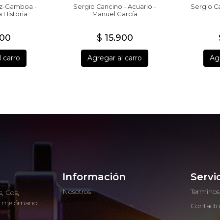
ez-Gamboa -
Sergio Cancino - Acuario -
Sergio Ca
 Historia
Manuel García
900
$ 15.900
 carro
Agregar al carro
Agr
Información
Servi
Nosotros
Terminos
, Cds,
ro melómano.
Contact