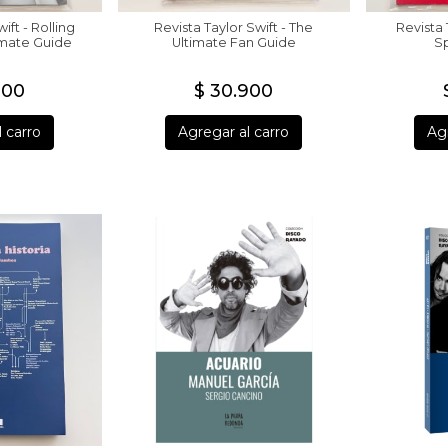
ift - Rolling
Revista Taylor Swift - The
Revista 
imate Guide
Ultimate Fan Guide
Sp
900
$ 30.900
 carro
Agregar al carro
Agr