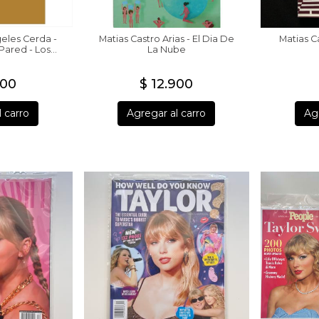
eles Cerda -
Matias Castro Arias - El Dia De
Matias C
Pared - Los
La Nube
900
$ 12.900
 carro
Agregar al carro
Agr