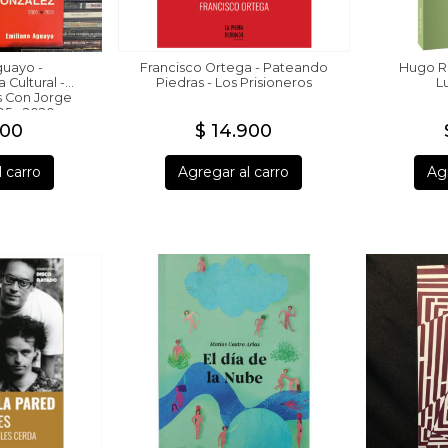
guayo -
Francisco Ortega - Pateando
Hugo R
Cultural -
Piedras - Los Prisioneros
L
 Con Jorge
5 - 2020
900
$ 14.900
 carro
Agregar al carro
Agr