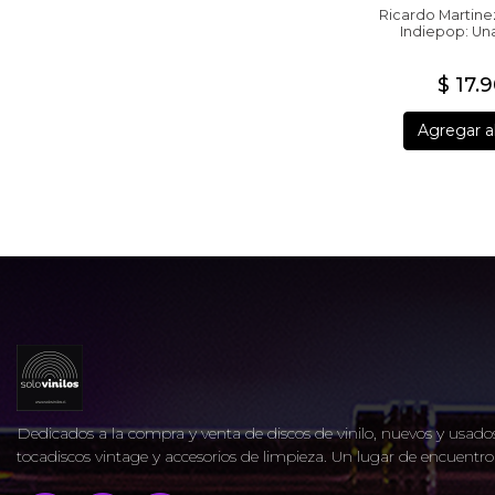
Ricardo Martin
Indiepop: Una
$ 17.
Agregar al
Dedicados a la compra y venta de discos de vinilo, nuevos y usados
tocadiscos vintage y accesorios de limpieza. Un lugar de encuent