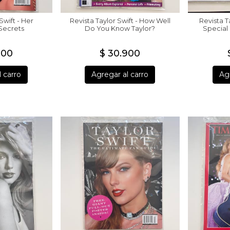
Swift - Her
Revista Taylor Swift - How Well
Revista T
Secrets
Do You Know Taylor?
Special
900
$ 30.900
 carro
Agregar al carro
Agr