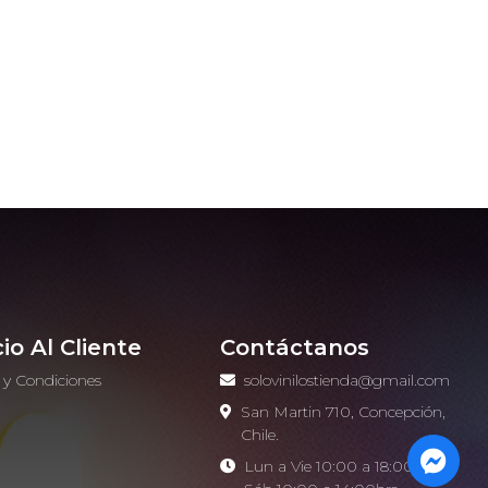
cio Al Cliente
Contáctanos
 y Condiciones
solovinilostienda@gmail.com
o
San Martin 710, Concepción,
Chile.
Lun a Vie 10:00 a 18:00hrs -