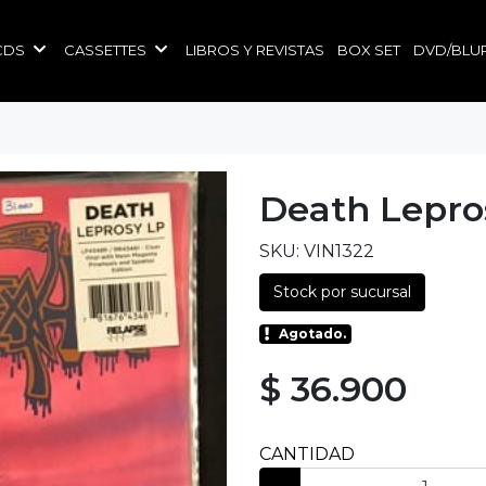
CDS
CASSETTES
LIBROS Y REVISTAS
BOX SET
DVD/BLU
Death Lepro
SKU: VIN1322
Stock por sucursal
Agotado.
$ 36.900
CANTIDAD