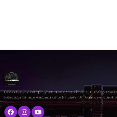
Dedicados a la compra y venta de discos de vinilo, nuevos y usados
tocadiscos vintage y accesorios de limpieza. Un lugar de encuent