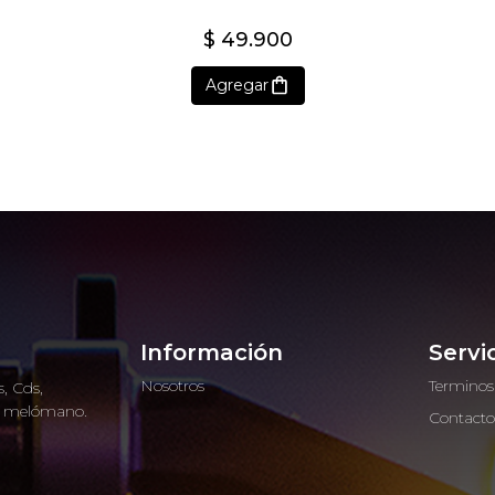
$ 49.900
Agregar
Información
Servi
Nosotros
Terminos
, Cds,
ro melómano.
Contact