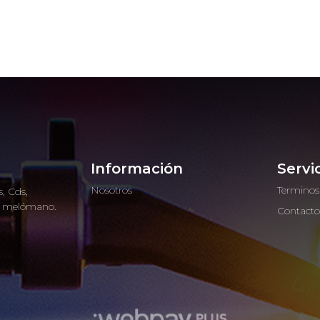
Información
Servi
Nosotros
Terminos
, Cds,
ro melómano.
Contact