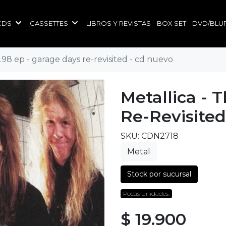
CDS
CASSETTES
LIBROS Y REVISTAS
BOX SET
DVD/BLU
5.98 ep - garage days re-revisited - cd nuevo
Metallica - 
Re-Revisite
SKU: CDN2718
Metal
Stock por sucursal
Pocas Unidades.
$ 19.900