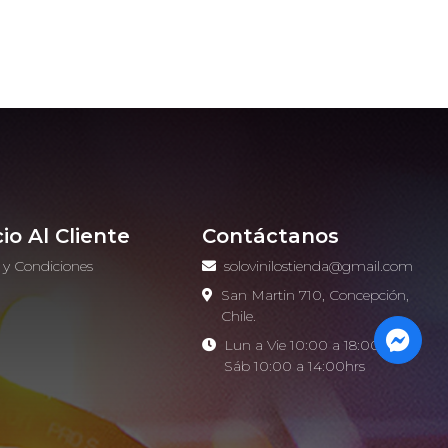
cio Al Cliente
Contáctanos
 y Condiciones
solovinilostienda@gmail.com
o
San Martin 710, Concepción,
Chile.
Lun a Vie 10:00 a 18:00hrs -
Sáb 10:00 a 14:00hrs