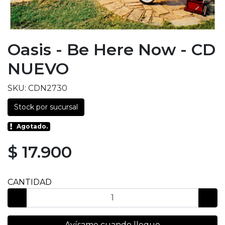
Oasis - Be Here Now - CD
NUEVO
SKU: CDN2730
Stock por sucursal
Agotado.
$ 17.900
CANTIDAD
Avísame cuando llegue